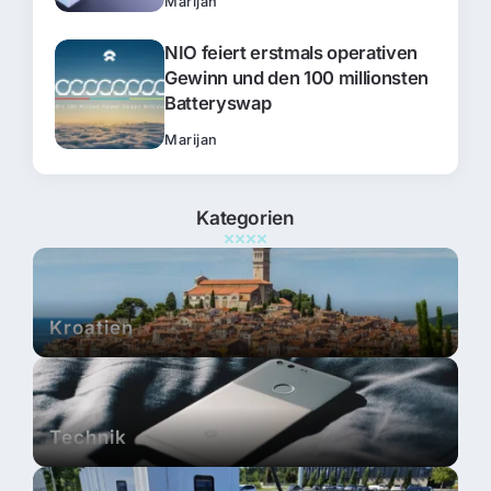
Marijan
NIO feiert erstmals operativen
Gewinn und den 100 millionsten
Batteryswap
Marijan
Kategorien
Kroatien
Technik