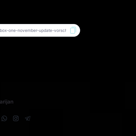
uthor
arijan