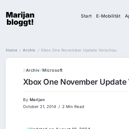
Start
E-Mobilität
A
Home
Archiv
Xbox One November Update Vorschau
/
/
Archiv
Microsoft
Xbox One November Update
By
Marijan
October 21, 2014
2 Min Read