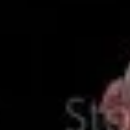
llow Me
Next
Drei aktiviert LTE im Raum Linz
 are marked
*