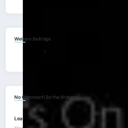
Fo
Weitere Beiträge
Previous
Sie macht ein Auslandssemester
No Comment! Be the first one.
Leave a Reply
Your email address will not be published.
Required fields