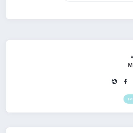
A
M
Fo