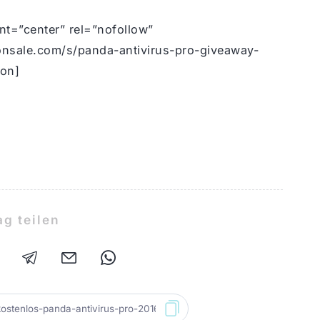
nt=”center” rel=”nofollow”
nsale.com/s/panda-antivirus-pro-giveaway-
ton]
ag teilen