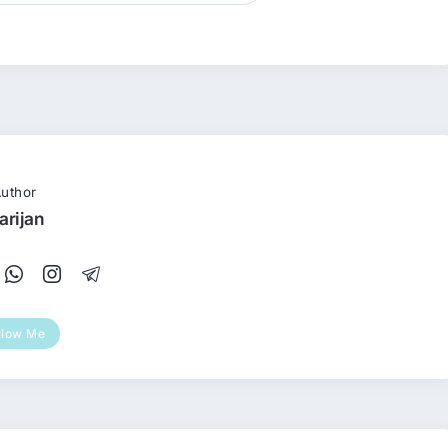
uthor
arijan
llow Me