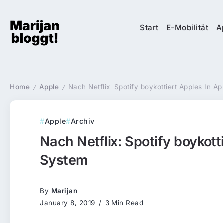
Start
E-Mobilität
A
Home
Apple
Nach Netflix: Spotify boykottiert Apples In 
/
/
Apple
Archiv
Nach Netflix: Spotify boykot
System
By
Marijan
January 8, 2019
3 Min Read