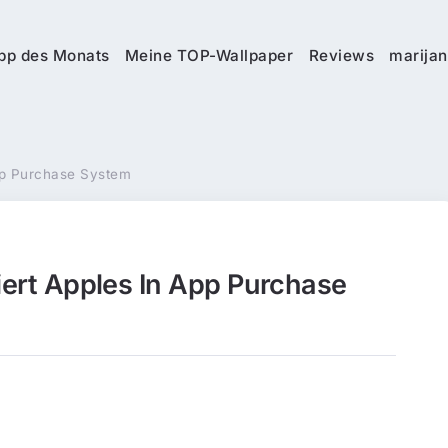
pp des Monats
Meine TOP-Wallpaper
Reviews
marijan
App Purchase System
tiert Apples In App Purchase