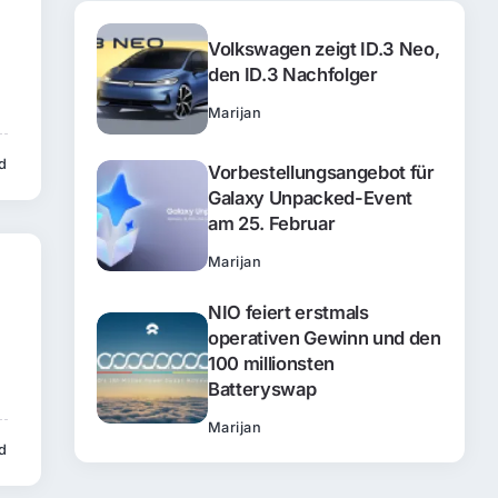
Volkswagen zeigt ID.3 Neo,
den ID.3 Nachfolger
Marijan
d
Vorbestellungsangebot für
Galaxy Unpacked-Event
am 25. Februar
Marijan
NIO feiert erstmals
operativen Gewinn und den
100 millionsten
Batteryswap
Marijan
d