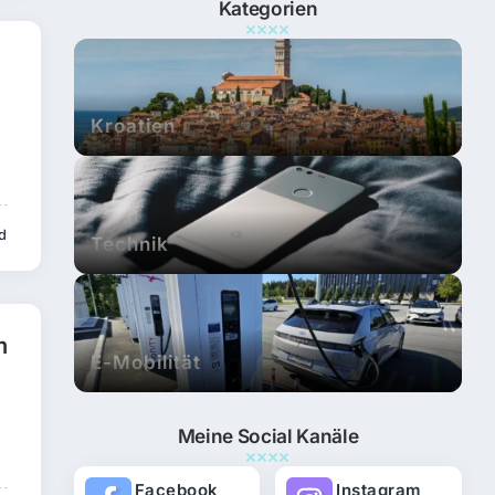
Kategorien
Kroatien
ad
Technik
m
E-Mobilität
Meine Social Kanäle
Facebook
Instagram