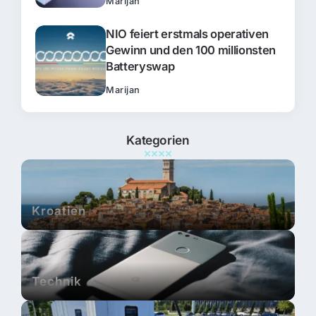
Marijan
NIO feiert erstmals operativen
Gewinn und den 100 millionsten
Batteryswap
Marijan
Kategorien
Kroatien
Technik