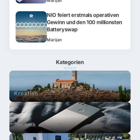
Marijan
NIO feiert erstmals operativen
Gewinn und den 100 millionsten
Batteryswap
Marijan
Kategorien
Kroatien
Technik