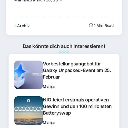
Marijan
March 20, 2014
Archiv
1 Min Read
Das könnte dich auch interessieren!
Vorbestellungsangebot für
Galaxy Unpacked-Event am 25.
Februar
Marijan
NIO feiert erstmals operativen
Gewinn und den 100 millionsten
Batteryswap
Marijan