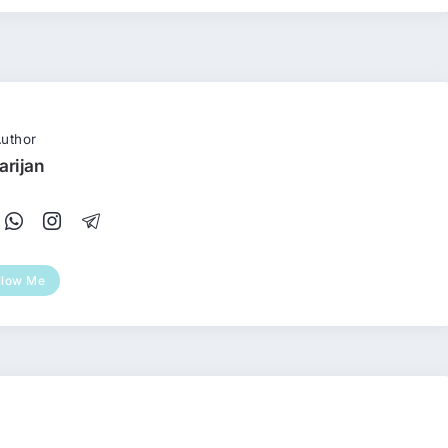
uthor
arijan
llow Me