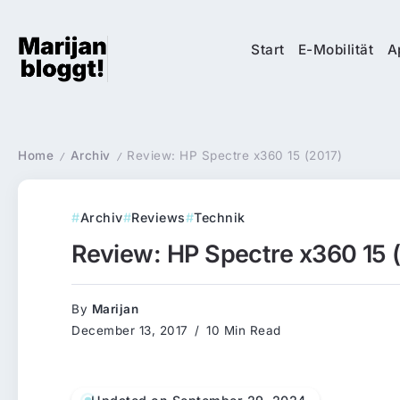
Start
E-Mobilität
A
Home
Archiv
Review: HP Spectre x360 15 (2017)
/
/
Archiv
Reviews
Technik
Review: HP Spectre x360 15 
By
Marijan
December 13, 2017
10 Min Read