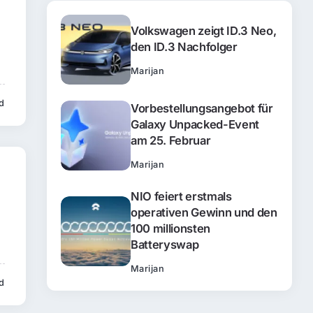
Volkswagen zeigt ID.3 Neo,
den ID.3 Nachfolger
Marijan
ad
Vorbestellungsangebot für
Galaxy Unpacked-Event
am 25. Februar
Marijan
NIO feiert erstmals
operativen Gewinn und den
100 millionsten
Batteryswap
Marijan
d