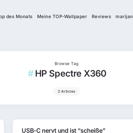
pp des Monats
Meine TOP-Wallpaper
Reviews
marijan
Browse Tag
HP Spectre X360
2 Articles
USB-C nervt und ist “scheiße”