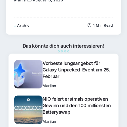
Marijan
August 15, 2020
Archiv
4 Min Read
Das könnte dich auch interessieren!
Vorbestellungsangebot für
Galaxy Unpacked-Event am 25.
Februar
Marijan
NIO feiert erstmals operativen
Gewinn und den 100 millionsten
Batteryswap
Marijan