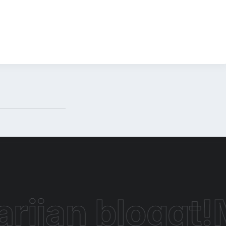
Archiv
Das sind die Drei
Weihnachtstarife 2020
By
Marijan
ijan bloggt!
M