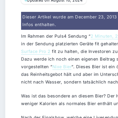
Updated on August 10, 2024
Dieser Artikel wurde am December 23, 2013 v
Infos enthalten.
Im Rahmen der Puls4 Sendung “
2 Minuten, 2
in der Sendung platzierten Geräte fit gehal
Surface Pro 2
fit zu halten, die Investoren z
Dazu werde ich noch einen eigenen Beitrag 
vorgestellten “
Nixe Bier
“. Dieses Bier ist ei
das Reinheitsgebot hält und aber im Unters
nicht nach Wasser, sondern tatsächlich nach
Was ist das besondere an diesem Bier? Der H
weniger Kalorien als normales Bier enthält u
Nach der Finalshow, welche eine Livesendung