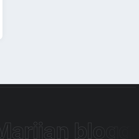
Archiv
Diese 5G Tarife gibt es bei 3, A1 &
Magenta und das kosten sie
By
Marijan
arijan bloggt!