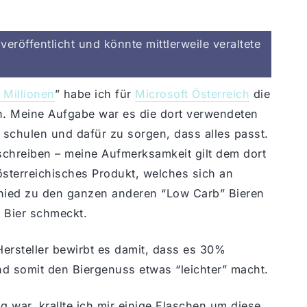
eröffentlicht und könnte mittlerweile veraltete
 Millionen
” habe ich für
Microsoft Österreich
die
ten. Meine Aufgabe war es die dort verwendeten
u schulen und dafür zu sorgen, dass alles passt.
schreiben – meine Aufmerksamkeit gilt dem dort
n österreichisches Produkt, welches sich an
chied zu den ganzen anderen “Low Carb” Bieren
 Bier schmeckt.
ersteller bewirbt es damit, dass es 30%
nd somit den Biergenuss etwas “leichter” macht.
 war, krallte ich mir einige Flaschen um diese