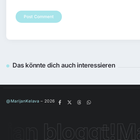
Archiv
So sieht es mit 5G in Österreich
bei Drei aus. Herbst 2020
By
Marijan
Das könnte dich auch interessieren
@MarijanKelava
– 2026
jan bloggt!
Mar