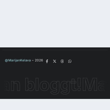
@MarijanKelava
– 2026
n bloggt!
Mari