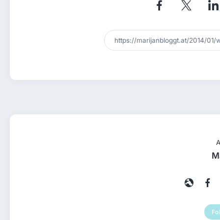
A
M
Fo