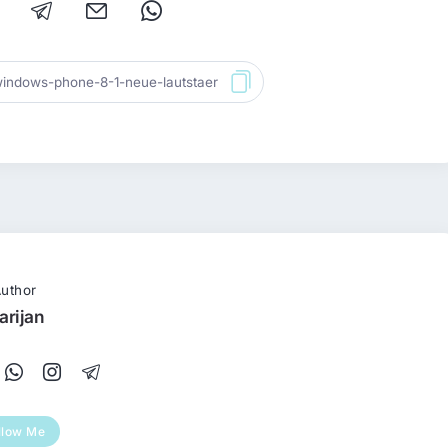
uthor
arijan
llow Me