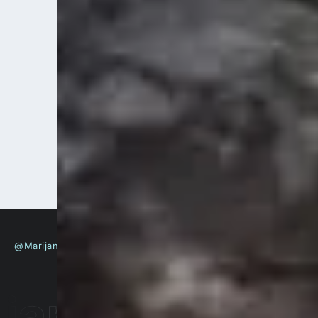
@MarijanKelava
– 2026
 bloggt!
Marij