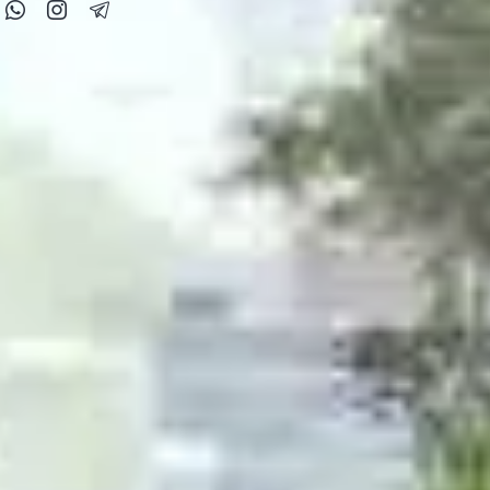
llow Me
Next
Windows-Apps die ich nutze