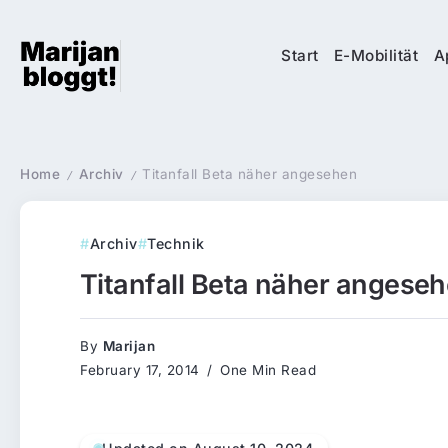
Start
E-Mobilität
A
Home
Archiv
Titanfall Beta näher angesehen
/
/
Archiv
Technik
Titanfall Beta näher angese
By
Marijan
February 17, 2014
One Min Read