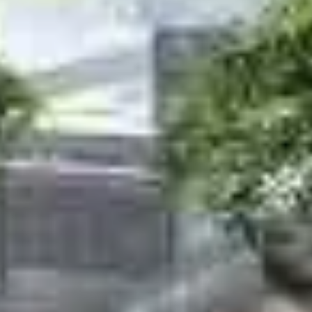
 are marked
*