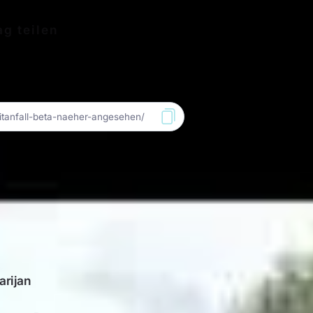
ag teilen
uthor
arijan