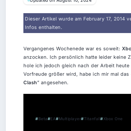
Updated on August 10, 2024
Dieser Artikel wurde am February 17, 2014 ve
Infos enthalten.
Vergangenes Wochenede war es soweit:
Xbo
anzocken. Ich persönlich hatte leider keine Z
hole ich jedoch gleich nach der Arbeit heute 
Vorfreude größer wird, habe ich mir mal das
Clash
” angesehen.
Fazit: Das Warten scheint sich gelohnt zu h
Tags:
Beta
EA
Multiplayer
Titanfall
Xbox One