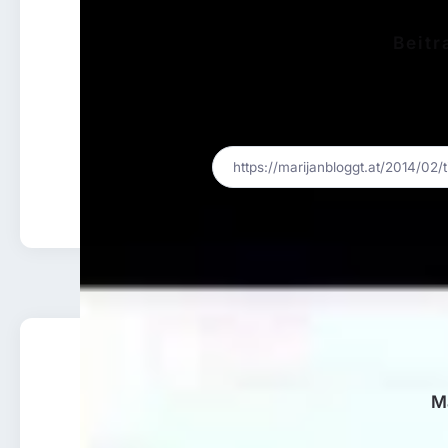
Beitr
A
M