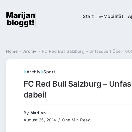
Start
E-Mobilität
A
Home
Archiv
FC Red Bull Salzburg – Unfassbar! Über 100
/
/
Archiv
Sport
FC Red Bull Salzburg – Unfa
dabei!
By
Marijan
August 25, 2014
One Min Read