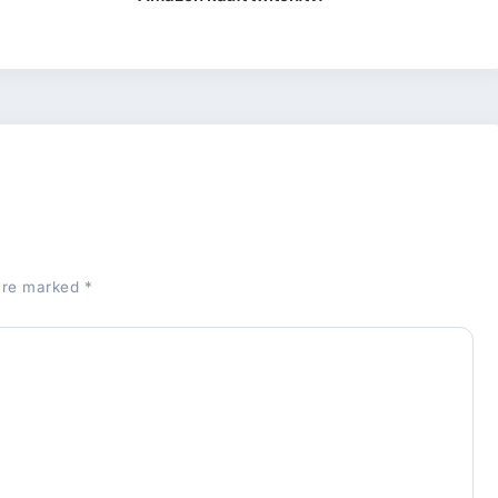
 are marked
*