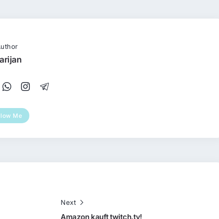
uthor
arijan
llow Me
Next
Amazon kauft twitch.tv!