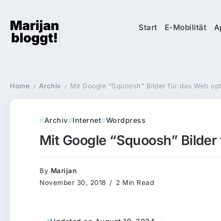
Start
E-Mobilität
A
Home
Archiv
Mit Google “Squoosh” Bilder für das Web op
/
/
Archiv
Internet
Wordpress
Mit Google “Squoosh” Bilder
By
Marijan
November 30, 2018
2 Min Read