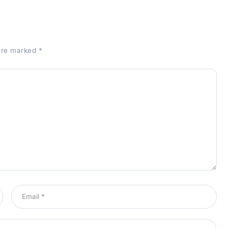
 are marked
*