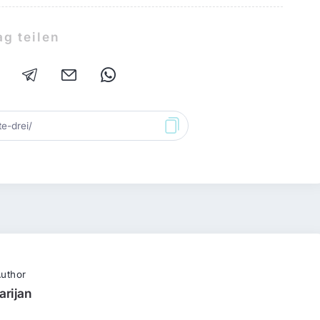
ag teilen
uthor
arijan